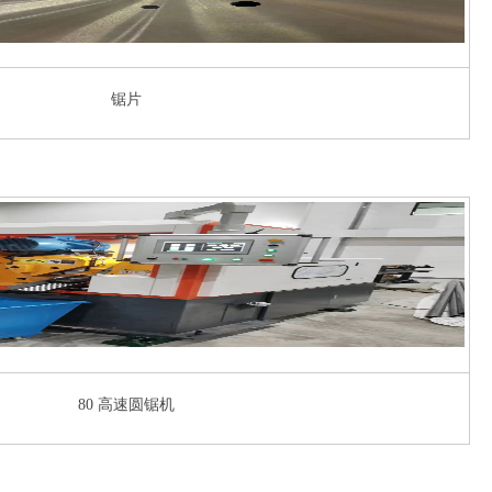
锯片
80 高速圆锯机