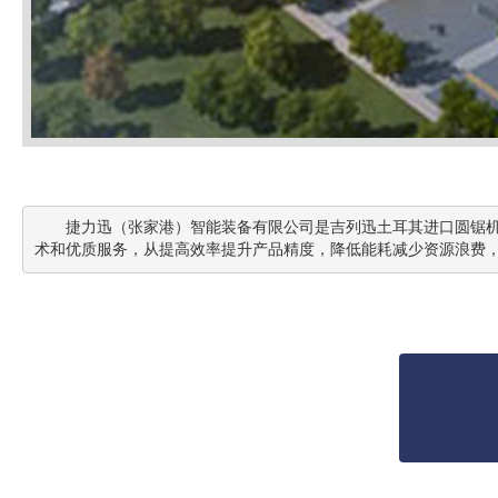
       捷力迅（张家港）智能装备有限公司是吉列迅土耳其进口圆锯机的中国区分公司，同时经营高端金属材料钛合金，合金钢，不锈钢等金属材料的锯切和加工中心！公司秉承进口高端设备为用户提供核心技
术和优质服务，从提高效率提升产品精度，降低能耗减少资源浪费