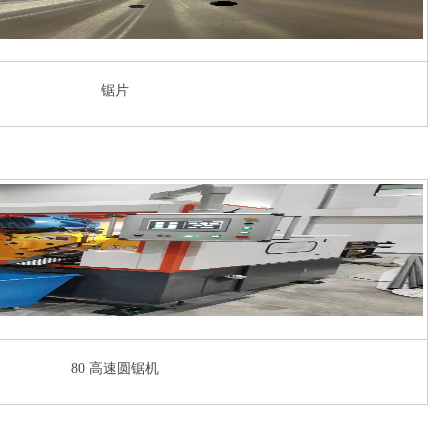
锯片
80 高速圆锯机