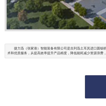
       捷力迅（张家港）智能装备有限公司是吉列迅土耳其进口圆锯机的中国区分公司，同时经营高端金属材料钛合金，合金钢，不锈钢等金属材料的锯切和加工中心！公司秉承进口高端设备为用户提供核心技
术和优质服务，从提高效率提升产品精度，降低能耗减少资源浪费